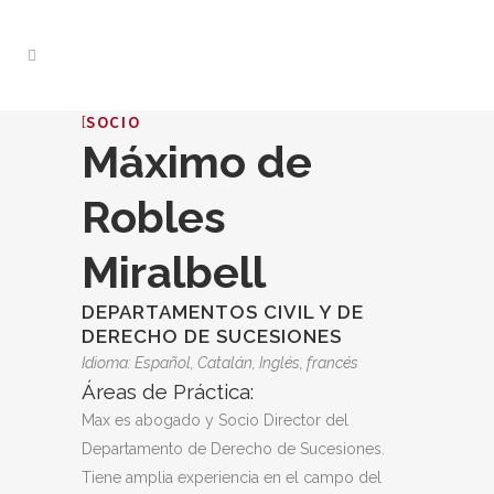
SOCIO
Máximo de
Robles
Miralbell
DEPARTAMENTOS CIVIL Y DE
DERECHO DE SUCESIONES
Idioma: Español, Catalán, Inglés, francés
Áreas de Práctica:
Max es abogado y Socio Director del
Departamento de Derecho de Sucesiones.
Tiene amplia experiencia en el campo del