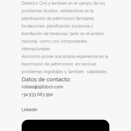
Derecho Civil y tambien en el campo de los
problemas fiscales, centrándose en la
planificación de patrimonios familiares,
fundaciones, planificación sucesoria y
tramitación de herencias, tanto en el ámbito
nacional, como con componentes
internacionales.
Asimismo posee una amplia experiencia en la
trasnmisión de patrimonios, en resolver
problemas registrales y, tambien, catastrales.
Datos de contacto:
robles@1961bcn.com
+34 933 663 990
Linkedin