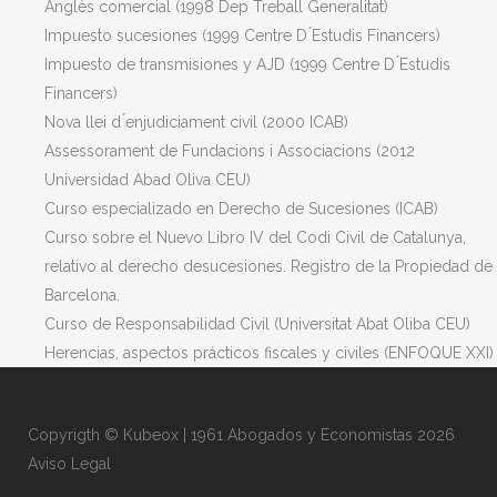
Anglès comercial (1998 Dep Treball Generalitat)
Impuesto sucesiones (1999 Centre D ́Estudis Financers)
Impuesto de transmisiones y AJD (1999 Centre D ́Estudis
Financers)
Nova llei d ́enjudiciament civil (2000 ICAB)
Assessorament de Fundacions i Associacions (2012
Universidad Abad Oliva CEU)
Curso especializado en Derecho de Sucesiones (ICAB)
Curso sobre el Nuevo Libro IV del Codi Civil de Catalunya,
relativo al derecho desucesiones. Registro de la Propiedad de
Barcelona.
Curso de Responsabilidad Civil (Universitat Abat Oliba CEU)
Herencias, aspectos prácticos fiscales y civiles (ENFOQUE XXI)
Copyrigth ©
Kubeox
| 1961 Abogados y Economistas
2026
Aviso Legal